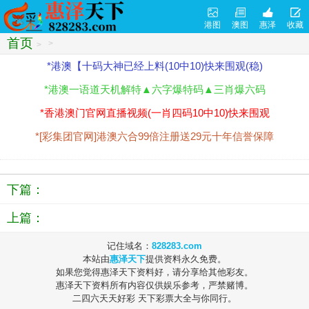
港图
澳图
惠泽
收藏
首页
>
>
*港澳【十码大神已经上料(10中10)快来围观(稳)
*港澳一语道天机解特▲六字爆特码▲三肖爆六码
*香港澳门官网直播视频(一肖四码10中10)快来围观
*[彩集团官网]港澳六合99倍注册送29元十年信誉保障
下篇：
上篇：
记住域名：
828283.com
本站由
惠泽天下
提供资料永久免费。
如果您觉得惠泽天下资料好，请分享给其他彩友。
惠泽天下资料所有内容仅供娱乐参考，严禁赌博。
二四六天天好彩 天下彩票大全与你同行。