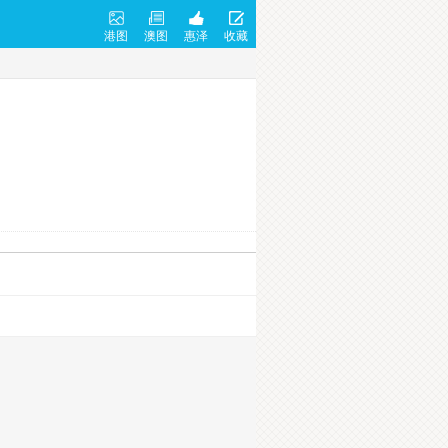
港图
澳图
惠泽
收藏