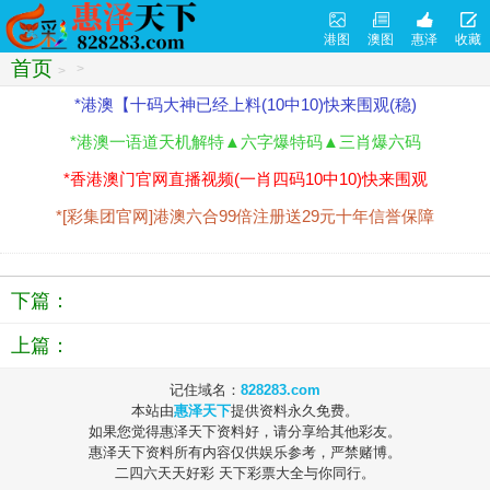
港图
澳图
惠泽
收藏
首页
>
>
*港澳【十码大神已经上料(10中10)快来围观(稳)
*港澳一语道天机解特▲六字爆特码▲三肖爆六码
*香港澳门官网直播视频(一肖四码10中10)快来围观
*[彩集团官网]港澳六合99倍注册送29元十年信誉保障
下篇：
上篇：
记住域名：
828283.com
本站由
惠泽天下
提供资料永久免费。
如果您觉得惠泽天下资料好，请分享给其他彩友。
惠泽天下资料所有内容仅供娱乐参考，严禁赌博。
二四六天天好彩 天下彩票大全与你同行。