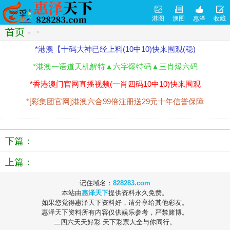
港图
澳图
惠泽
收藏
首页
>
>
*港澳【十码大神已经上料(10中10)快来围观(稳)
*港澳一语道天机解特▲六字爆特码▲三肖爆六码
*香港澳门官网直播视频(一肖四码10中10)快来围观
*[彩集团官网]港澳六合99倍注册送29元十年信誉保障
下篇：
上篇：
记住域名：
828283.com
本站由
惠泽天下
提供资料永久免费。
如果您觉得惠泽天下资料好，请分享给其他彩友。
惠泽天下资料所有内容仅供娱乐参考，严禁赌博。
二四六天天好彩 天下彩票大全与你同行。