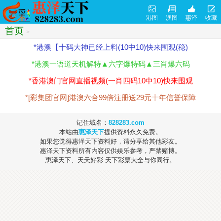
港图
澳图
惠泽
收藏
首页
>
*港澳【十码大神已经上料(10中10)快来围观(稳)
*港澳一语道天机解特▲六字爆特码▲三肖爆六码
*香港澳门官网直播视频(一肖四码10中10)快来围观
*[彩集团官网]港澳六合99倍注册送29元十年信誉保障
记住域名：
828283.com
本站由
惠泽天下
提供资料永久免费。
如果您觉得惠泽天下资料好，请分享给其他彩友。
惠泽天下资料所有内容仅供娱乐参考，严禁赌博。
惠泽天下、天天好彩 天下彩票大全与你同行。