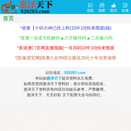
港图
澳图
惠泽
收藏
首页
>
*港澳【十码大神已经上料(10中10)快来围观(稳)
*港澳一语道天机解特▲六字爆特码▲三肖爆六码
*香港澳门官网直播视频(一肖四码10中10)快来围观
*[彩集团官网]港澳六合99倍注册送29元十年信誉保障
记住域名：
828283.com
本站由
惠泽天下
提供资料永久免费。
如果您觉得惠泽天下资料好，请分享给其他彩友。
惠泽天下资料所有内容仅供娱乐参考，严禁赌博。
惠泽天下、天天好彩 天下彩票大全与你同行。