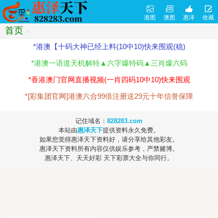
港图
澳图
惠泽
收藏
首页
>
*港澳【十码大神已经上料(10中10)快来围观(稳)
*港澳一语道天机解特▲六字爆特码▲三肖爆六码
*香港澳门官网直播视频(一肖四码10中10)快来围观
*[彩集团官网]港澳六合99倍注册送29元十年信誉保障
记住域名：
828283.com
本站由
惠泽天下
提供资料永久免费。
如果您觉得惠泽天下资料好，请分享给其他彩友。
惠泽天下资料所有内容仅供娱乐参考，严禁赌博。
惠泽天下、天天好彩 天下彩票大全与你同行。