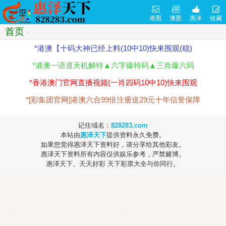
港图
澳图
惠泽
收藏
首页
>
*港澳【十码大神已经上料(10中10)快来围观(稳)
*港澳一语道天机解特▲六字爆特码▲三肖爆六码
*香港澳门官网直播视频(一肖四码10中10)快来围观
*[彩集团官网]港澳六合99倍注册送29元十年信誉保障
记住域名：
828283.com
本站由
惠泽天下
提供资料永久免费。
如果您觉得惠泽天下资料好，请分享给其他彩友。
惠泽天下资料所有内容仅供娱乐参考，严禁赌博。
惠泽天下、天天好彩 天下彩票大全与你同行。