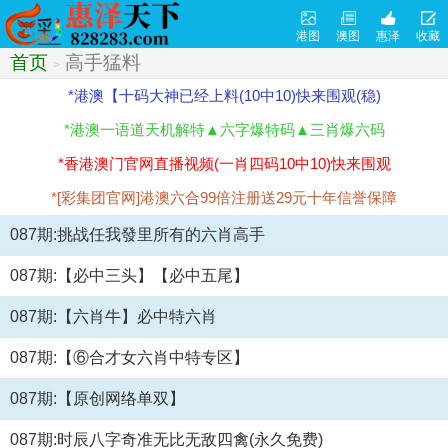
港图
澳图
惠泽
收藏
首页
高手猛料
>
*港澳【十码大神已经上料(10中10)快来围观(稳)
*港澳一语道天机解特▲六字爆特码▲三肖爆六码
*香港澳门官网直播视频(一肖四码10中10)快来围观
*[彩集团官网]港澳六合99倍注册送29元十年信誉保障
087期:挑战任我發里所有的六肖高手
087期:【必中三头】【必中五尾】
087期:【六肖牛】必中特六肖
087期:【⑥合才女六肖中特专区】
087期:【原创网络单双】
087期:时辰八字奇准无比无敌四禽(永久免费)