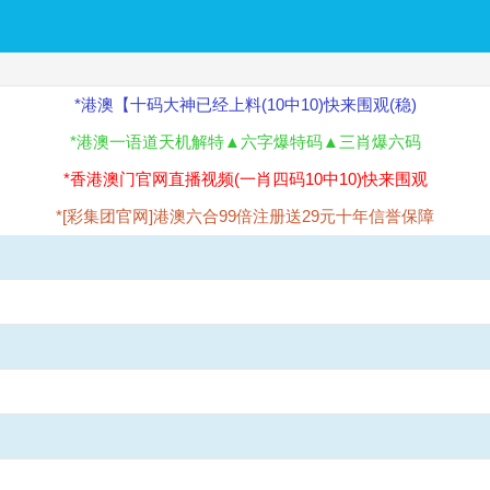
*港澳【十码大神已经上料(10中10)快来围观(稳)
*港澳一语道天机解特▲六字爆特码▲三肖爆六码
*香港澳门官网直播视频(一肖四码10中10)快来围观
*[彩集团官网]港澳六合99倍注册送29元十年信誉保障