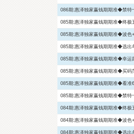
086期:惠泽独家赢钱期期准◆禁特
085期:惠泽独家赢钱期期准◆终极
085期:惠泽独家赢钱期期准◆波色
085期:惠泽独家赢钱期期准◆选出
085期:惠泽独家赢钱期期准◆幸运
085期:惠泽独家赢钱期期准◆买码
085期:惠泽独家赢钱期期准◆看准
085期:惠泽独家赢钱期期准◆禁特
084期:惠泽独家赢钱期期准◆终极
084期:惠泽独家赢钱期期准◆波色
084期:惠泽独家赢钱期期准◆选出