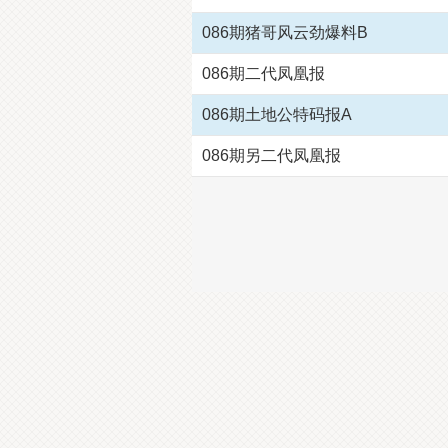
086期猪哥风云劲爆料B
086期二代凤凰报
086期土地公特码报A
086期另二代凤凰报