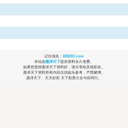
记住域名：
828283.com
本站由
惠泽天下
提供资料永久免费。
如果您觉得惠泽天下资料好，请分享给其他彩友。
惠泽天下资料所有内容仅供娱乐参考，严禁赌博。
惠泽天下、天天好彩 天下彩票大全与你同行。