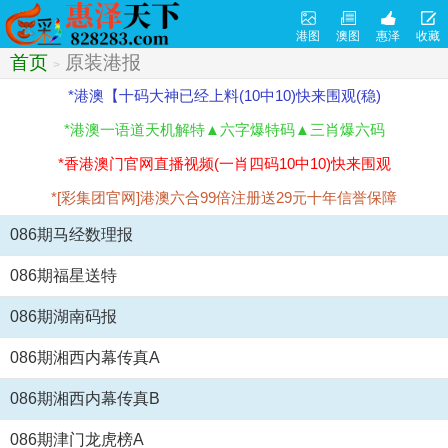
港图
澳图
惠泽
收藏
首页
原装港报
>
*港澳【十码大神已经上料(10中10)快来围观(稳)
*港澳一语道天机解特▲六字爆特码▲三肖爆六码
*香港澳门官网直播视频(一肖四码10中10)快来围观
*[彩集团官网]港澳六合99倍注册送29元十年信誉保障
086期马经数理报
086期福星送特
086期湖南码报
086期湘西内幕传真A
086期湘西内幕传真B
086期津门龙虎榜A