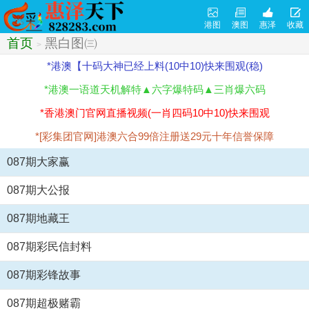
港图
澳图
惠泽
收藏
首页
黑白图㈢
>
*港澳【十码大神已经上料(10中10)快来围观(稳)
*港澳一语道天机解特▲六字爆特码▲三肖爆六码
*香港澳门官网直播视频(一肖四码10中10)快来围观
*[彩集团官网]港澳六合99倍注册送29元十年信誉保障
087期大家赢
087期大公报
087期地藏王
087期彩民信封料
087期彩锋故事
087期超极赌霸