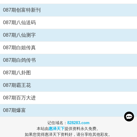
087期创富特新刊
087期八仙送码
087期八仙测字
087期白姐传真
087期白鸽传书
087期八卦图
087期霸王花
087期百万大进
087期爆富
记住域名：
828283.com
本站由
惠泽天下
提供资料永久免费。
如果您觉得惠泽天下资料好，请分享给其他彩友。