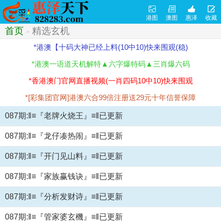
港图
澳图
惠泽
收藏
首页
精选玄机
>
*港澳【十码大神已经上料(10中10)快来围观(稳)
*港澳一语道天机解特▲六字爆特码▲三肖爆六码
*香港澳门官网直播视频(一肖四码10中10)快来围观
*[彩集团官网]港澳六合99倍注册送29元十年信誉保障
087期:‖≡『老牌火烧王』≡‖已更新
087期:‖≡『龙仔凑热闹』≡‖已更新
087期:‖≡『开门见山料』≡‖已更新
087期:‖≡『家族赢钱诀』≡‖已更新
087期:‖≡『分析发财诗』≡‖已更新
087期:‖≡『管家婆玄機』≡‖已更新