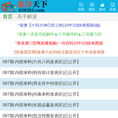
港图
澳图
惠泽
收藏
首页
高手解迷
>
*港澳【十码大神已经上料(10中10)快来围观(稳)
*港澳一语道天机解特▲六字爆特码▲三肖爆六码
*香港澳门官网直播视频(一肖四码10中10)快来围观
*[彩集团官网]港澳六合99倍注册送29元十年信誉保障
087期:内部来料(六肖八码发表区)已公开】
087期:内部来料(特肖统计发表区)已公开】
087期:内部来料(男女肖中特发区)已公开】
087期:内部来料(内幕来料发表区)已公开】
087期:内部来料(长跟必赢发表区)已公开】
087期:内部来料(投注特围发表区)已公开】