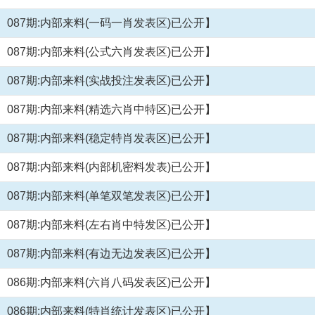
087期:内部来料(一码一肖发表区)已公开】
087期:内部来料(公式六肖发表区)已公开】
087期:内部来料(实战投注发表区)已公开】
087期:内部来料(精选六肖中特区)已公开】
087期:内部来料(稳定特肖发表区)已公开】
087期:内部来料(内部机密料发表)已公开】
087期:内部来料(单笔双笔发表区)已公开】
087期:内部来料(左右肖中特发区)已公开】
087期:内部来料(有边无边发表区)已公开】
086期:内部来料(六肖八码发表区)已公开】
086期:内部来料(特肖统计发表区)已公开】