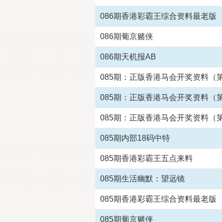
086期香港彩霸王综合资料最老版
086期葡京赌侠
086期天机报AB
085期：正版香港马会开奖资料（第
085期：正版香港马会开奖资料（第
085期：正版香港马会开奖资料（第
085期内部18码中特
085期香港彩霸王五点来料
085期生活幽默：望远镜
085期香港彩霸王综合资料最老版
085期葡京赌侠