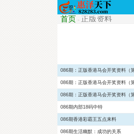
首页
正版资料
>
086期：正版香港马会开奖资料（第
086期：正版香港马会开奖资料（第
086期：正版香港马会开奖资料（第
086期内部18码中特
086期香港彩霸王五点来料
086期生活幽默：成功的关系