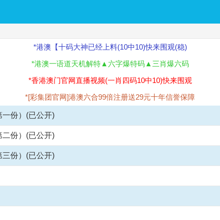
*港澳【十码大神已经上料(10中10)快来围观(稳)
*港澳一语道天机解特▲六字爆特码▲三肖爆六码
*香港澳门官网直播视频(一肖四码10中10)快来围观
*[彩集团官网]港澳六合99倍注册送29元十年信誉保障
一份）(已公开)
二份）(已公开)
三份）(已公开)