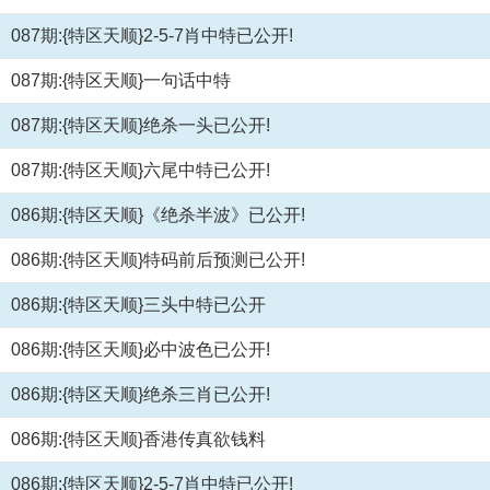
087期:{特区天顺}2-5-7肖中特已公开!
087期:{特区天顺}一句话中特
087期:{特区天顺}绝杀一头已公开!
087期:{特区天顺}六尾中特已公开!
086期:{特区天顺}《绝杀半波》已公开!
086期:{特区天顺}特码前后预测已公开!
086期:{特区天顺}三头中特已公开
086期:{特区天顺}必中波色已公开!
086期:{特区天顺}绝杀三肖已公开!
086期:{特区天顺}香港传真欲钱料
086期:{特区天顺}2-5-7肖中特已公开!