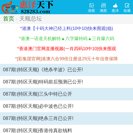
港图
澳图
惠泽
收藏
首页
天顺总坛
>
*港澳【十码大神已经上料(10中10)快来围观(稳)
*港澳一语道天机解特▲六字爆特码▲三肖爆六码
*香港澳门官网直播视频(一肖四码10中10)快来围观
*[彩集团官网]港澳六合99倍注册送29元十年信誉保障
087期:{特区天顺}《绝杀半波》已公开!
087期:{特区天顺}特码前后预测已公开!
087期:{特区天顺}三头中特已公开
087期:{特区天顺}必中波色已公开!
087期:{特区天顺}绝杀三肖已公开!
087期:{特区天顺}香港传真欲钱料