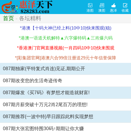
港图
澳图
惠泽
收藏
首页
各坛精料
>
*港澳【十码大神已经上料(10中10)快来围观(稳)
*港澳一语道天机解特▲六字爆特码▲三肖爆六码
*香港澳门官网直播视频(一肖四码10中10)快来围观
*[彩集团官网]港澳六合99倍注册送29元十年信誉保障
087期独家(平特复式肖连)见证,期期公开
087期改变您的生活奇迹传奇
087期爆发《买7码》有梦想才能造就财富!
087期月薪突破十万元2肖2尾百万的理想!
087期推荐{一波中特}早日跟踪此料实现梦想
087期大张宏图特围30码↑期期让你大赚