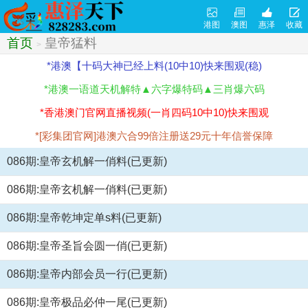
港图
澳图
惠泽
收藏
首页
皇帝猛料
>
*港澳【十码大神已经上料(10中10)快来围观(稳)
*港澳一语道天机解特▲六字爆特码▲三肖爆六码
*香港澳门官网直播视频(一肖四码10中10)快来围观
*[彩集团官网]港澳六合99倍注册送29元十年信誉保障
086期:皇帝玄机解一俏料(已更新)
086期:皇帝玄机解一俏料(已更新)
086期:皇帝乾坤定单s料(已更新)
086期:皇帝圣旨会圆一俏(已更新)
086期:皇帝内部会员一行(已更新)
086期:皇帝极品必仲一尾(已更新)