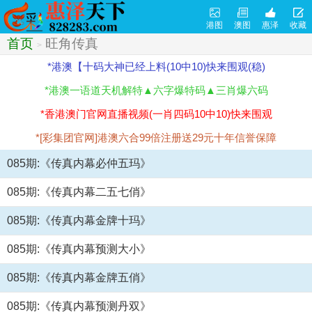
港图
澳图
惠泽
收藏
首页
旺角传真
>
*港澳【十码大神已经上料(10中10)快来围观(稳)
*港澳一语道天机解特▲六字爆特码▲三肖爆六码
*香港澳门官网直播视频(一肖四码10中10)快来围观
*[彩集团官网]港澳六合99倍注册送29元十年信誉保障
085期:《传真内幕必仲五玛》
085期:《传真内幕二五七俏》
085期:《传真内幕金牌十玛》
085期:《传真内幕预测大小》
085期:《传真内幕金牌五俏》
085期:《传真内幕预测丹双》