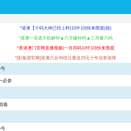
*港澳【十码大神已经上料(10中10)快来围观(稳)
*港澳一语道天机解特▲六字爆特码▲三肖爆六码
*香港澳门官网直播视频(一肖四码10中10)快来围观
*[彩集团官网]港澳六合99倍注册送29元十年信誉保障
仲号
━必参
期毒
仲号