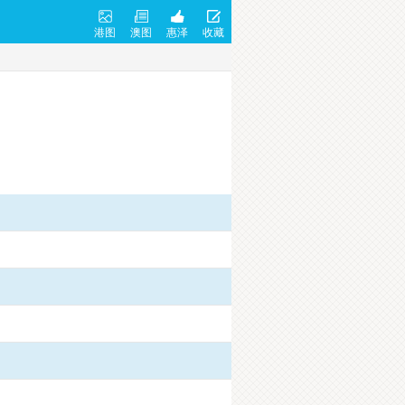
港图
澳图
惠泽
收藏