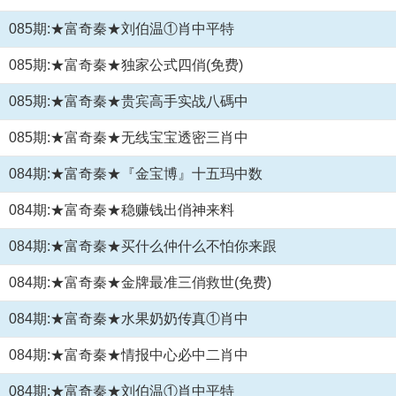
085期:★富奇秦★刘伯温①肖中平特
085期:★富奇秦★独家公式四俏(免费)
085期:★富奇秦★贵宾高手实战八碼中
085期:★富奇秦★无线宝宝透密三肖中
084期:★富奇秦★『金宝博』十五玛中数
084期:★富奇秦★稳赚钱出俏神来料
084期:★富奇秦★买什么仲什么不怕你来跟
084期:★富奇秦★金牌最准三俏救世(免费)
084期:★富奇秦★水果奶奶传真①肖中
084期:★富奇秦★情报中心必中二肖中
084期:★富奇秦★刘伯温①肖中平特