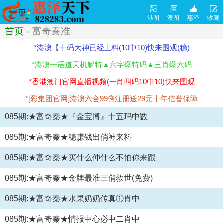
港图
澳图
惠泽
收藏
首页
富奇秦准
>
*港澳【十码大神已经上料(10中10)快来围观(稳)
*港澳一语道天机解特▲六字爆特码▲三肖爆六码
*香港澳门官网直播视频(一肖四码10中10)快来围观
*[彩集团官网]港澳六合99倍注册送29元十年信誉保障
085期:★富奇秦★『金宝博』十五玛中数
085期:★富奇秦★稳赚钱出俏神来料
085期:★富奇秦★买什么仲什么不怕你来跟
085期:★富奇秦★金牌最准三俏救世(免费)
085期:★富奇秦★水果奶奶传真①肖中
085期:★富奇秦★情报中心必中二肖中