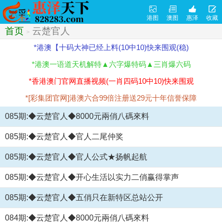
港图
澳图
惠泽
收藏
首页
云楚官人
>
*港澳【十码大神已经上料(10中10)快来围观(稳)
*港澳一语道天机解特▲六字爆特码▲三肖爆六码
*香港澳门官网直播视频(一肖四码10中10)快来围观
*[彩集团官网]港澳六合99倍注册送29元十年信誉保障
085期:◆云楚官人◆8000元兩俏八碼來料
085期:◆云楚官人◆官人二尾仲奖
085期:◆云楚官人◆官人公式★扬帆起航
085期:◆云楚官人◆开心生活以实力二俏赢得掌声
085期:◆云楚官人◆五俏只在新特区总站公开
084期:◆云楚官人◆8000元兩俏八碼來料