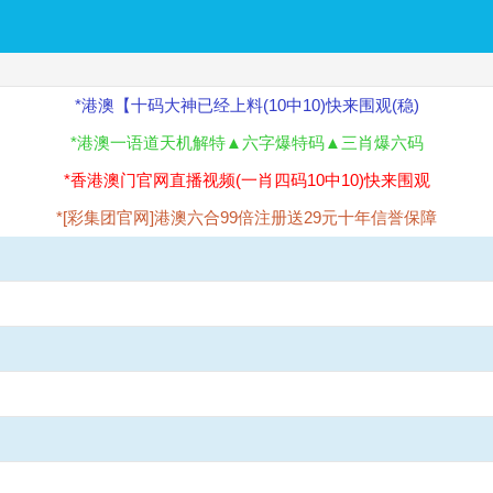
*港澳【十码大神已经上料(10中10)快来围观(稳)
*港澳一语道天机解特▲六字爆特码▲三肖爆六码
*香港澳门官网直播视频(一肖四码10中10)快来围观
*[彩集团官网]港澳六合99倍注册送29元十年信誉保障