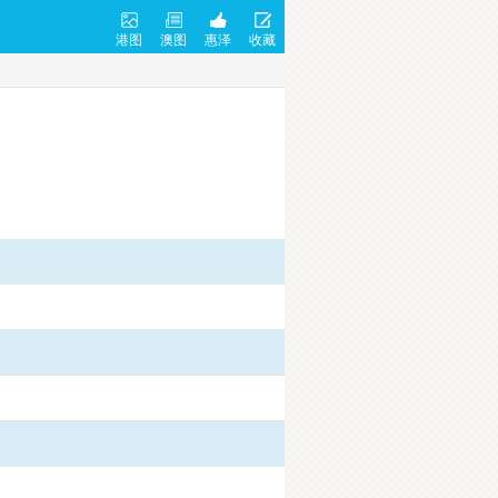
港图
澳图
惠泽
收藏