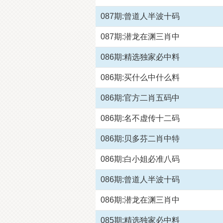
087期:曾道人半波十码
087期:潜龙在渊三肖中
086期:精选独家必中料
086期:买什么中什么料
086期:官方二肖五码中
086期:名不虚传十二码
086期:贝多芬二肖中特
086期:白小姐必准八码
086期:曾道人半波十码
086期:潜龙在渊三肖中
085期:精选独家必中料