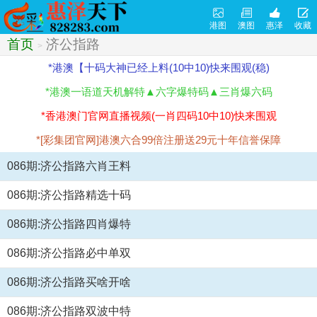
港图
澳图
惠泽
收藏
首页
济公指路
>
*港澳【十码大神已经上料(10中10)快来围观(稳)
*港澳一语道天机解特▲六字爆特码▲三肖爆六码
*香港澳门官网直播视频(一肖四码10中10)快来围观
*[彩集团官网]港澳六合99倍注册送29元十年信誉保障
086期:济公指路六肖王料
086期:济公指路精选十码
086期:济公指路四肖爆特
086期:济公指路必中单双
086期:济公指路买啥开啥
086期:济公指路双波中特