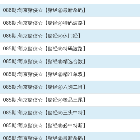
086期:葡京赌侠☆【赌经㊣最新杀码】
086期:葡京赌侠☆【赌经㊣特码波路】
086期:葡京赌侠☆【赌经㊣休门经】
085期:葡京赌侠☆【赌经㊣特码波路】
085期:葡京赌侠☆【赌经㊣精选合数】
085期:葡京赌侠☆【赌经㊣精准单双】
085期:葡京赌侠☆【赌经㊣六选二肖】
085期:葡京赌侠☆【赌经㊣极品三尾】
085期:葡京赌侠☆【赌经㊣三头中特】
085期:葡京赌侠☆【赌经㊣必中特断】
085期:葡京赌侠☆【赌经㊣最新杀码】